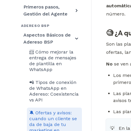
automáti
Primeros pasos,
Gestión del Agente
número.
ADERESO BSP
🧐 ¿A q
Aspectos Básicos de
Adereso BSP
Son las pl
📨 Cómo mejorar la
ofertas, l
entrega de mensajes
de plantilla en
No
 se ven 
WhatsApp
Los men
📲 Tipos de conexión
primero
de WhatsApp en
Las plan
Adereso: Coexistencia
vs API
avisos t
Las plan
🔕 Ofertas y avisos:
cuando un cliente se
da de baja de tu
En la
💡
marketing en