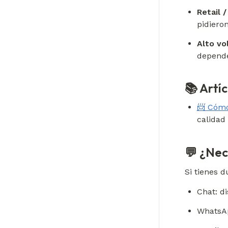
Retail 
pidieron
Alto v
depende
📚 Artí
📨 Cómo
calidad
💬 ¿Nec
Si tienes 
Chat: d
WhatsA