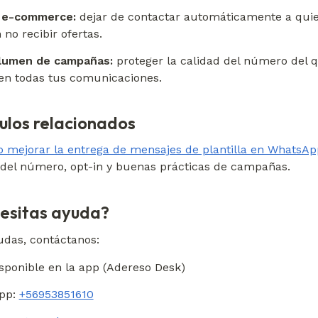
/ e-commerce:
 dejar de contactar automáticamente a quie
 no recibir ofertas.
olumen de campañas:
 proteger la calidad del número del q
n todas tus comunicaciones.
culos relacionados
 mejorar la entrega de mensajes de plantilla en WhatsAp
 del número, opt-in y buenas prácticas de campañas.
esitas ayuda?
dudas, contáctanos:
isponible en la app (Adereso Desk)
pp: 
+56953851610