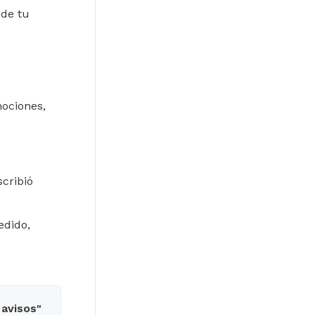
de tu 
ociones, 
cribió 
dido, 
 avisos"