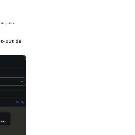
, los 
t-out de 