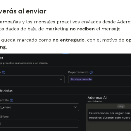
verás al enviar
campañas y los mensajes proactivos enviados desde Adereso
os dados de baja de marketing 
no reciben
 el mensaje.
o queda marcado como 
no entregado
, con el motivo de 
op
ing
.