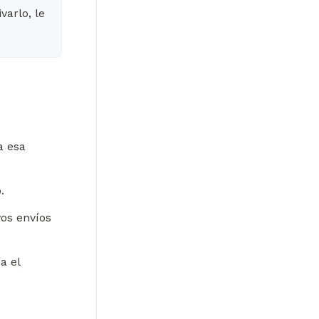
arlo, le 
 esa 
.
s envíos 
 el 