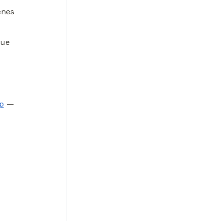
nes 
ue 
p
 — 