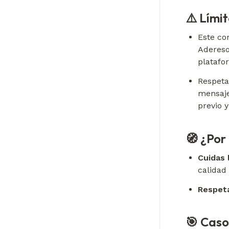
⚠️ Lími
Este co
Adereso
platafo
Respeta
mensaje
previo 
🧭 ¿Por
Cuidas 
calidad
Respeta
🎯 Caso