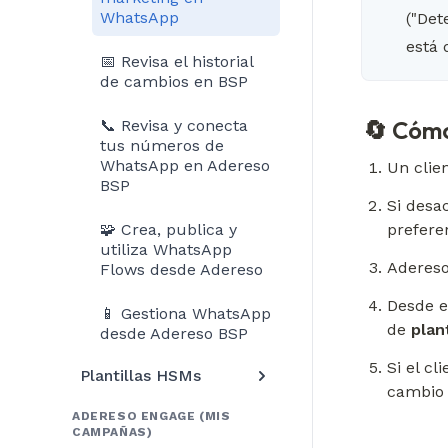
WhatsApp
("Det
está 
📅 Revisa el historial
de cambios en BSP
🔄 Cómo
📞 Revisa y conecta
tus números de
WhatsApp en Adereso
Un clien
BSP
Si desac
prefere
🧩 Crea, publica y
utiliza WhatsApp
Adereso
Flows desde Adereso
Desde e
📱 Gestiona WhatsApp
de 
plan
desde Adereso BSP
Si el cl
Plantillas HSMs
cambio 
ADERESO ENGAGE (MIS
CAMPAÑAS)