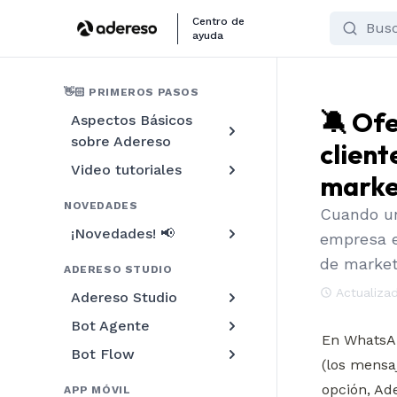
Search
Centro de
ayuda
👋🏻 PRIMEROS PASOS
🔕 Ofe
Aspectos Básicos
sobre Adereso
client
Video tutoriales
marke
NOVEDADES
Cuando un 
¡Novedades! 📢
empresa e
de market
ADERESO STUDIO
Actualiza
Adereso Studio
Bot Agente
En WhatsAp
Bot Flow
(los mensa
opción, Ade
APP MÓVIL