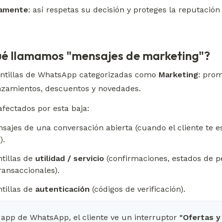
camente
: así respetas su decisión y proteges la reputación 
ué llamamos "mensajes de marketing"?
antillas de WhatsApp categorizadas como 
Marketing
: prom
anzamientos, descuentos y novedades.
afectados por esta baja:
sajes de una conversación abierta (cuando el cliente te es
).
tillas de 
utilidad / servicio
 (confirmaciones, estados de pe
ransaccionales).
tillas de 
autenticación
 (códigos de verificación).
 app de WhatsApp, el cliente ve un interruptor 
"Ofertas y