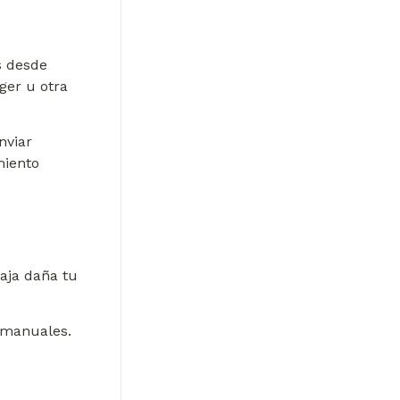
 desde 
er u otra 
nviar 
iento 
aja daña tu 
n manuales.