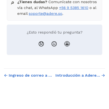
¿Tienes dudas?
Comunícate con nosotros
🔎
vía chat, al WhatsApp
+56 9 5385 1610
o al
email
soporte@adere.so
.
¿Esto respondió tu pregunta?
😞
😐
🤩
Ingreso de correo a múltiples instancias con SSO
Introducción a Adereso Studio: Tu primer paso hacia la automatización