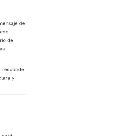
ensaje de 
ede 
io de 
as 
 responde 
ara y 
 card 