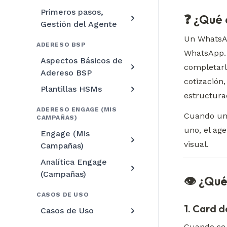
Primeros pasos,
❓ ¿Qué
Gestión del Agente
Un WhatsAp
ADERESO BSP
WhatsApp. 
Aspectos Básicos de
completarl
Adereso BSP
cotización
Plantillas HSMs
estructura
ADERESO ENGAGE (MIS
Cuando una
CAMPAÑAS)
uno, el ag
Engage (Mis
visual.
Campañas)
Analítica Engage
(Campañas)
👁️ ¿Qu
CASOS DE USO
1. Card d
Casos de Uso
Cuando se e