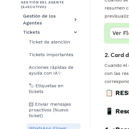
GESTIÓN DEL AGENTE
(EJECUTIVO)
resumen co
previsuali
Gestión de los
Agentes
Tickets
Ticket de atención
2. Card 
Tickets importantes
Cuando el 
Acciones rápidas de
ayuda con IA✨
con las re
correspond
🏷️ Etiquetas en
tickets
📨 Enviar mensajes
proactivos (Nuevo
ticket)
WhatsApp Flows: