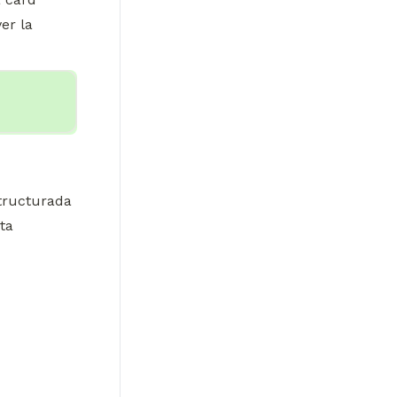
er la 
tructurada 
a 