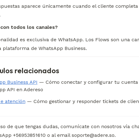
spuestas aparece únicamente cuando el cliente completa y
.
con todos los canales?
onalidad es exclusiva de WhatsApp. Los Flows son una cara
la plataforma de WhatsApp Business.
culos relacionados
p Business API
 — Cómo conectar y configurar tu cuenta 
p API en Adereso
de atención
 — Cómo gestionar y responder tickets de client
so de que tengas dudas, comunícate con nosotros vía chat
App +56953851610 o al email soporte@adere.so.