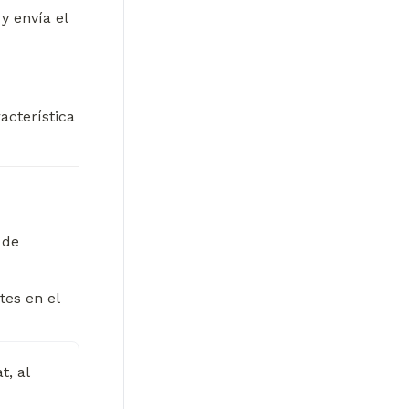
 envía el 
cterística 
de 
es en el 
, al 