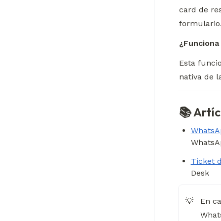
card de re
formulario
¿Funciona 
Esta funci
nativa de 
📚 Artí
WhatsAp
WhatsAp
Ticket 
Desk
En ca
💡
Whats