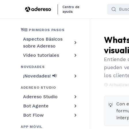
Search
Centro de
ayuda
👋🏻 PRIMEROS PASOS
Whats
Aspectos Básicos
sobre Adereso
visua
Video tutoriales
Entiende 
pueden ve
NOVEDADES
los client
¡Novedades! 📢
Actualizad
ADERESO STUDIO
Adereso Studio
Con e
💡
Bot Agente
formu
Bot Flow
inter
APP MÓVIL