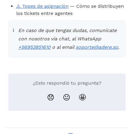
⚠️ Topes de asignación
 — Cómo se distribuyen 
los tickets entre agentes
En caso de que tengas dudas, comunícate 
ℹ️
con nosotros vía chat, al WhatsApp 
+56953851610
 o al email 
soporte@adere.so
.
¿Esto respondió tu pregunta?
😞
😐
🤩