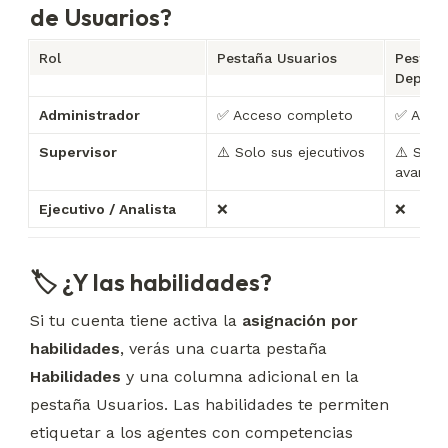
de Usuarios?
Rol
Pestaña Usuarios
Pestaña
Depart
Administrador
✅ Acceso completo
✅ Acce
Supervisor
⚠️ Solo sus ejecutivos
⚠️ Sin o
avanza
Ejecutivo / Analista
❌
❌
🏷 ¿Y las habilidades?
Si tu cuenta tiene activa la 
asignación por 
habilidades
, verás una cuarta pestaña 
Habilidades
 y una columna adicional en la 
pestaña Usuarios. Las habilidades te permiten 
etiquetar a los agentes con competencias 